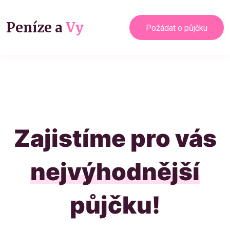
Peníze a
Vy
Požádat o půjčku
Zajistíme pro vás
nejvýhodnější
půjčku!