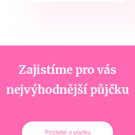
Zajistíme pro vás
nejvýhodnější půjčku
Požádat o půjčku