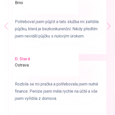
Brno
Praha
Potřeboval jsem půjčit a tato služba mi zařídila
Potřeboval jsem půjčit a tato služba mi zařídila
Předchozí
půjčku, která je bezkonkurenční. Nikdy předtím
půjčku, která je bezkonkurenční. Nikdy předtím
Dal
jsem neviděl půjčku s nulovým úrokem.
jsem neviděl půjčku s nulovým úrokem.
D. Stará
L. Milá
Ostrava
Ostrava
Rozbila se mi pračka a potřebovala jsem nutně
Rozbila se mi pračka a potřebovala jsem nutně
finance. Peníze jsem měla rychle na účtě a vše
finance. Peníze jsem měla rychle na účtě a vše
jsem vyřídila z domova.
jsem vyřídila z domova.