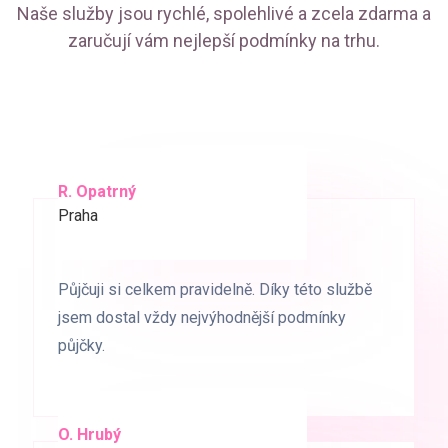
Naše služby jsou rychlé, spolehlivé a zcela zdarma a
zaručují vám nejlepší podmínky na trhu.
R. Opatrný
K. Novák
Praha
Brno
Půjčuji si celkem pravidelně. Díky této službě
Půjčuji si celkem pravidelně. Díky této službě
jsem dostal vždy nejvýhodnější podmínky
jsem dostal vždy nejvýhodnější podmínky
půjčky.
půjčky.
O. Hrubý
D. Starý