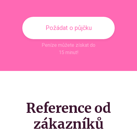
Požádat o půjčku
Peníze můžete získat do
15 minut!
Reference od
zákazníků