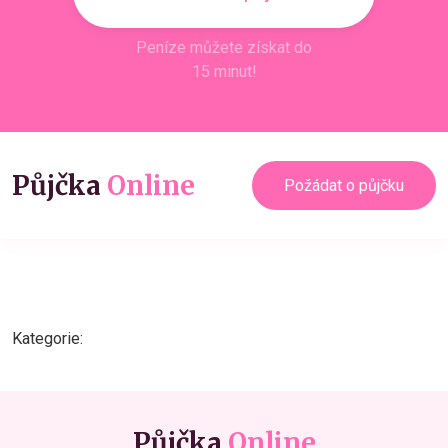
Peníze můžete získat do
15 minut!
Půjčka
Online
Požádat o půjčku
Kategorie:
Půjčka
Online